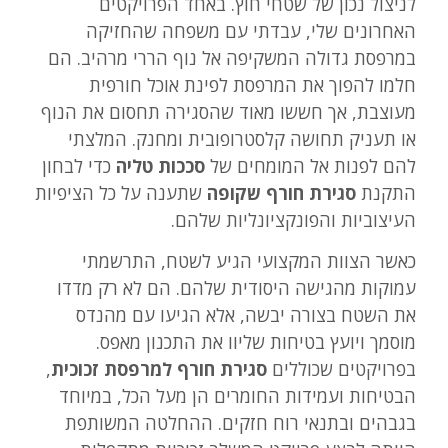
לניצול נכון של שטחי חוץ. באחד הפרויקטים
האחרונים שלי, עבדתי עם משפחה שהחזיקה
במרפסת גדולה המשקיפה אל נוף הררי מרהיב. הם
חלמו להפוך את המרפסת לפינת אוכל חורפית
מעוצבת, אך חששו מאוד שהסגירה תחסום את הנוף
או תעניק תחושה קלסטרופובית ומחנק. המלצתי
להם לפנות אל המומחים של
סככות טליה
כדי לבחון
התקנת
סגירת חורף שקופה
שתענה על כל הציפיות
העיצוביות והפונקציונליות שלהם.
כאשר הצוות המקצועי הגיע לשטח, התרשמתי
עמוקות מהגישה היסודית שלהם. הם לא רק מדדו
את השטח בצורה יבשה, אלא הגיעו עם מהנדס
מוסמך ויועץ בטיחות שליוו את התכנון מאפס.
בפרויקטים שכוללים
סגירת חורף למרפסת זכוכית
,
הבטיחות ועמידות החומרים הן מעל הכל, במיוחד
בגבהים ובתנאי רוח חזקים. ההחלטה המשותפת