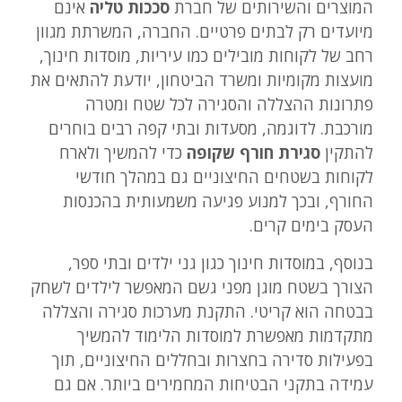
המוצרים והשירותים של חברת
סככות טליה
אינם
מיועדים רק לבתים פרטיים. החברה, המשרתת מגוון
רחב של לקוחות מובילים כמו עיריות, מוסדות חינוך,
מועצות מקומיות ומשרד הביטחון, יודעת להתאים את
פתרונות ההצללה והסגירה לכל שטח ומטרה
מורכבת. לדוגמה, מסעדות ובתי קפה רבים בוחרים
להתקין
סגירת חורף שקופה
כדי להמשיך ולארח
לקוחות בשטחים החיצוניים גם במהלך חודשי
החורף, ובכך למנוע פגיעה משמעותית בהכנסות
העסק בימים קרים.
בנוסף, במוסדות חינוך כגון גני ילדים ובתי ספר,
הצורך בשטח מוגן מפני גשם המאפשר לילדים לשחק
בבטחה הוא קריטי. התקנת מערכות סגירה והצללה
מתקדמות מאפשרת למוסדות הלימוד להמשיך
בפעילות סדירה בחצרות ובחללים החיצוניים, תוך
עמידה בתקני הבטיחות המחמירים ביותר. אם גם