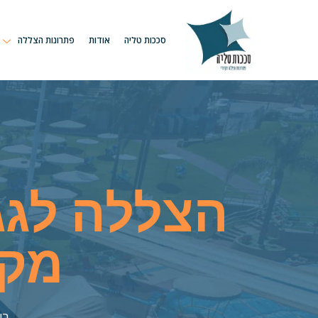
סככות טליה
אודות
פתרונות הצללה
הצללה לגג
מקס
בי