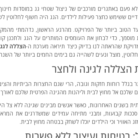
 לא פעם באתגרים מורכבים של ניצול שטחי גג במוסדות חינוך
דיים ששימש כחצר פעילות לילדים. הגג היה חשוף לחלוטין ל
 הטוב ביותר של הפרויקט. מהרגע הראשון, נדהמתי מהמקצ
 מוסמך, כדי לבחון את העומסים המותרים על הגג ולתכנן ק
דויקת שהראתה לנו בדיוק כיצד תיראה מערכת ה-
הצללה לגג
ב
לוטין, מוצל ונעים לשהייה גם בימים החמים ביותר של השנה.
 הצללה לגינה ולחצר
ר בגלל רוחות חזקות וגובה, הרי שגם החצרות הביתיות והציבו
שלכם אל מחוץ לבית וליהנות מהגינה הפרטית שלכם לאורך 
 בשנים האחרונות, כאשר אנשים מבינים שגינה ללא צל היא 
 סככות קבועות, ומבני מתיחה עמידים שמשדרגים את המרא
ג האוויר וכי הילדים יוכלו לשחק בבטחה מחוץ לבית.
בטיחות ועיצוב ללא פשרות