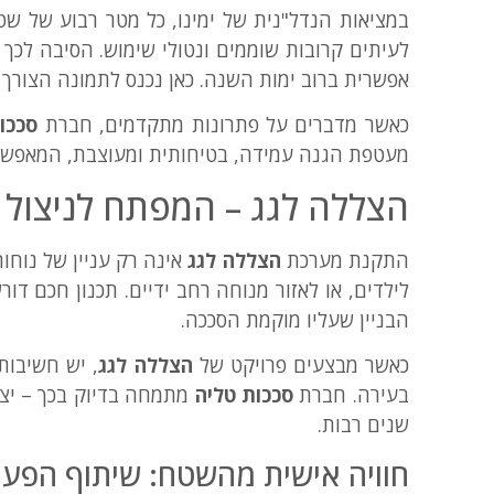
במציאות הנדל"נית של ימינו, כל מטר רבוע של שטח
לעיתים קרובות שוממים ונטולי שימוש. הסיבה לכ
אפשרית ברוב ימות השנה. כאן נכנס לתמונה הצורך
כאשר מדברים על פתרונות מתקדמים, חברת
סככו
מעטפת הגנה עמידה, בטיחותית ומעוצבת, המאפשרת 
הצללה לגג – המפתח לניצול
התקנת מערכת
הצללה לגג
אינה רק עניין של נוחו
לילדים, או לאזור מנוחה רחב ידיים. תכנון חכם ד
הבניין שעליו מוקמת הסככה.
כאשר מבצעים פרויקט של
הצללה לגג
בעירה. חברת
סככות טליה
מתמחה בדיוק בכך – יצי
שנים רבות.
חוויה אישית מהשטח: שיתוף הפעו