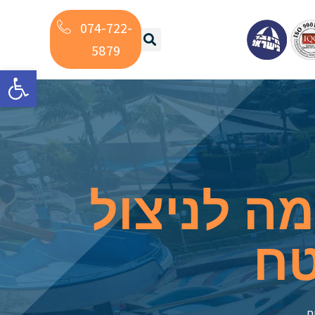
074-722-
5879
פתח
ה לניצול
טח
ח