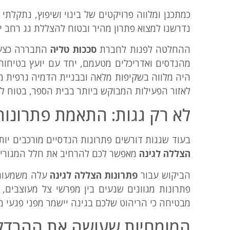
כמתכנן ומלווה פרויקטים של בינוי ושיפוץ, נתקלתי
נדרשנו למצוא פתרון מהיר ובטוח להצללת גג רחב י
ההחלטה לפנות לחברת
סככות טליה
התבררה כצעד
מהנדסים ואדריכלים מטעמם, יחד עם יועץ בטיחות
היה מלווה בשקיפות מלאה ובבניית הדמיה גרפית מ
לאזור הפעילות המבוקש ביותר בבית הספר, בטוח לח
לא רק גגות: התאמת פתרונות
בעוד שגגות דורשים פתרונות הנדסיים מורכבים יות
הצללה לגינה
מאפשר לכם להרחיב את חלל המגורים 
הביקוש עבור
פתרונות הצללה לגינה
עלה משמעותית
פתרונות מגוונים שנעים בין מפרשי צל מעוצבים,
מבטיחה כי הריהוט שלכם בגינה יישמר מפני פגעי מז
המומחיות שעושה את ההבדל: 